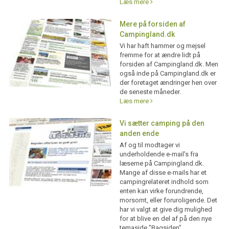
Læs mere
Mere på forsiden af
Campingland.dk
Vi har haft hammer og mejsel
fremme for at ændre lidt på
forsiden af Campingland.dk. Men
også inde på Campingland.dk er
der foretaget ændringer hen over
de seneste måneder.
Læs mere
Vi sætter camping på den
anden ende
Af og til modtager vi
underholdende e-mail's fra
læserne på Campingland.dk.
Mange af disse e-mails har et
campingrelateret indhold som
enten kan virke forundrende,
morsomt, eller foruroligende. Det
har vi valgt at give dig mulighed
for at blive en del af på den nye
temaside "Bagsiden".