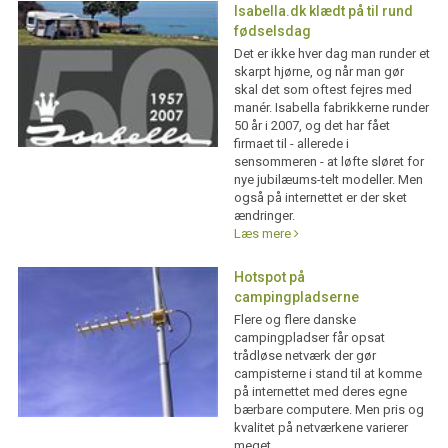
Isabella.dk klædt på til rund
fødselsdag
Det er ikke hver dag man runder et
skarpt hjørne, og når man gør
skal det som oftest fejres med
manér. Isabella fabrikkerne runder
50 år i 2007, og det har fået
firmaet til - allerede i
sensommeren - at løfte sløret for
nye jubilæums-telt modeller. Men
også på internettet er der sket
ændringer.
Læs mere
Hotspot på
campingpladserne
Flere og flere danske
campingpladser får opsat
trådløse netværk der gør
campisterne i stand til at komme
på internettet med deres egne
bærbare computere. Men pris og
kvalitet på netværkene varierer
meget.