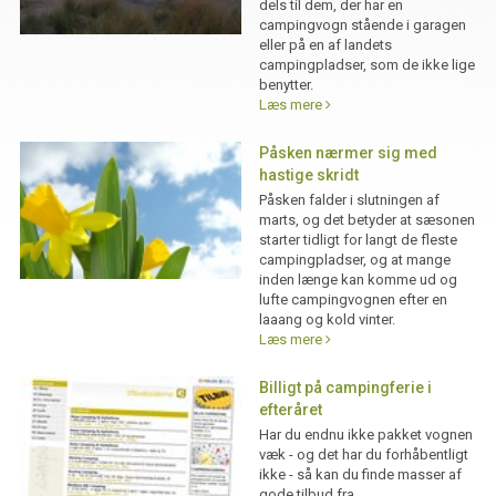
dels til dem, der har en
campingvogn stående i garagen
eller på en af landets
campingpladser, som de ikke lige
benytter.
Læs mere
Påsken nærmer sig med
hastige skridt
Påsken falder i slutningen af
marts, og det betyder at sæsonen
starter tidligt for langt de fleste
campingpladser, og at mange
inden længe kan komme ud og
lufte campingvognen efter en
laaang og kold vinter.
Læs mere
Billigt på campingferie i
efteråret
Har du endnu ikke pakket vognen
væk - og det har du forhåbentligt
ikke - så kan du finde masser af
gode tilbud fra