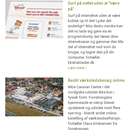
Surf på nettet uden at "være
på"
Surf på internettet uden at være
koblet op til det! Lyder det
underligt? Ikke desto mindre kan
det nu lade sig gøre via en
programstump der læser dine
internetvaner og gemmer den lille
del af internettet ned som du
bruger, og lagrer den på din
computer, fortæller
Ekstrabladet.dk.
Læs mere
Bestil værkstedsbesøg online
Nibe Caravan Center i det
nordjyske udvider ikke kun i
fysisk form. Forretningens
hjemmeside er netop blevet
opdateret og udvidet med flere
nye ting - blandt andet online-
bestilling af værkstedseftersyn,
fortæller Claus Kristiansen fra
forretningen.