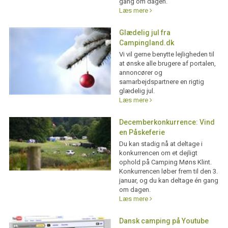
gang om dagen.
Læs mere
Glædelig jul fra
Campingland.dk
Vi vil gerne benytte lejligheden til
at ønske alle brugere af portalen,
annoncører og
samarbejdspartnere en rigtig
glædelig jul.
Læs mere
Decemberkonkurrence: Vind
en Påskeferie
Du kan stadig nå at deltage i
konkurrencen om et dejligt
ophold på Camping Møns Klint.
Konkurrencen løber frem til den 3.
januar, og du kan deltage én gang
om dagen.
Læs mere
Dansk camping på Youtube