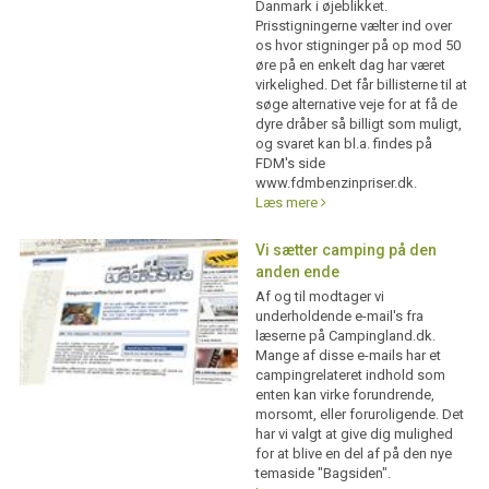
Danmark i øjeblikket.
Prisstigningerne vælter ind over
os hvor stigninger på op mod 50
øre på en enkelt dag har været
virkelighed. Det får billisterne til at
søge alternative veje for at få de
dyre dråber så billigt som muligt,
og svaret kan bl.a. findes på
FDM's side
www.fdmbenzinpriser.dk.
Læs mere
Vi sætter camping på den
anden ende
Af og til modtager vi
underholdende e-mail's fra
læserne på Campingland.dk.
Mange af disse e-mails har et
campingrelateret indhold som
enten kan virke forundrende,
morsomt, eller foruroligende. Det
har vi valgt at give dig mulighed
for at blive en del af på den nye
temaside "Bagsiden".