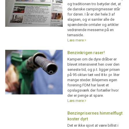
og traditionen tro betyder det, at
de danske campingmesser står
for døren. I år er der hele 3 af
slagsen, og vi samler alle de
spændende omtaler og artikler
vedrørende messerne på en
temaside.
Læs mere
Benzinkrigen raser!
Kampen om de dyre dråber er
blevet intensiveret hen over den
seneste tid, og p.t. ligger prisen
på 95 oktan tæt ved 8 kr. pr. liter
mange steder. Bilejernes egen
forening FDM har lavet et
opslagsværk der fortæller hvor
der er penge at spare.
Læs mere
Benzinprisernes himmelflugt
koster dyrt
Det er ikke sjovt at være billist i