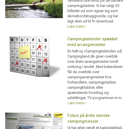
familiens ture rundt på de danske
campingpladser. Vi har valgt 20
billeder ud som egner sig som
skrivebordsbaggrunde, og har
lagt dem ud til fri download.
Læs mere
Campingkalender spækket
med arrangementer
En helt ny »Campingkalender« på
Campingland.dk giver overblik
over årets arrangementer rundt
omkring i landet. Med kalenderen
får du overblik over
campingarrangmenter hos
forhandlere, campingpladser,
campingklubber, eller
spændende foredrag og
udstillinger, TV-programmer m.m.
Læs mere
Fokus på årets danske
campingmesser
Vi har atter vendt et kalenderblad,