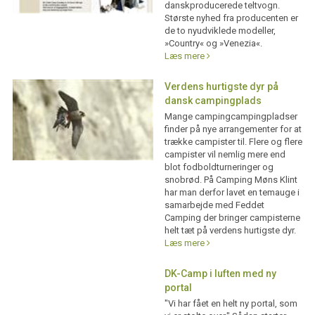
danskproducerede teltvogn.
Største nyhed fra producenten er
de to nyudviklede modeller,
»Country« og »Venezia«.
Læs mere
Verdens hurtigste dyr på
dansk campingplads
Mange campingcampingpladser
finder på nye arrangementer for at
trække campister til. Flere og flere
campister vil nemlig mere end
blot fodboldturneringer og
snobrød. På Camping Møns Klint
har man derfor lavet en temauge i
samarbejde med Feddet
Camping der bringer campisterne
helt tæt på verdens hurtigste dyr.
Læs mere
DK-Camp i luften med ny
portal
"Vi har fået en helt ny portal, som