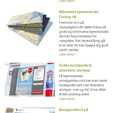
Læs mere
Månedens hjemmeside:
Findvej.dk
Fremover vil vi på
Campingland.dk sætte fokus på
gode og informative hjemmesider
der kan have interesse for
campister. Den første kåring går
til en side der kan hjælpe dig godt
rundt i verden.
Læs mere
Gratis turistguide til
alverdens storbyer
På hjemmesiden
arrivalguides.com kan man hente
turistguider ned over alverdens
storbyer - kvit og frit! Vi har slået
et klik omkring siden.
Læs mere
Besøgsrekord på