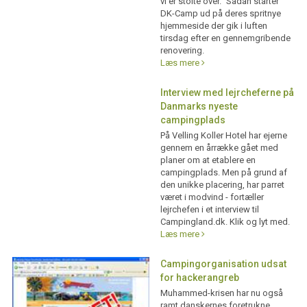
vi er stolte over." Sådan starter
DK-Camp ud på deres spritnye
hjemmeside der gik i luften
tirsdag efter en gennemgribende
renovering.
Læs mere
Interview med lejrcheferne på
Danmarks nyeste
campingplads
På Velling Koller Hotel har ejerne
gennem en årrække gået med
planer om at etablere en
campingplads. Men på grund af
den unikke placering, har parret
været i modvind - fortæller
lejrchefen i et interview til
Campingland.dk. Klik og lyt med.
Læs mere
Campingorganisation udsat
for hackerangreb
Muhammed-krisen har nu også
ramt danskernes foretrukne