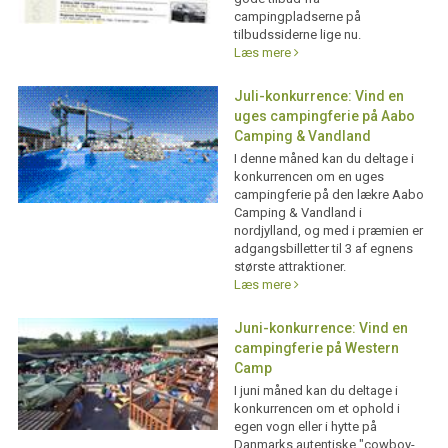
campingpladserne på
tilbudssiderne lige nu.
Læs mere
Juli-konkurrence: Vind en
uges campingferie på Aabo
Camping & Vandland
I denne måned kan du deltage i
konkurrencen om en uges
campingferie på den lækre Aabo
Camping & Vandland i
nordjylland, og med i præmien er
adgangsbilletter til 3 af egnens
største attraktioner.
Læs mere
Juni-konkurrence: Vind en
campingferie på Western
Camp
I juni måned kan du deltage i
konkurrencen om et ophold i
egen vogn eller i hytte på
Danmarks autentiske "cowboy-