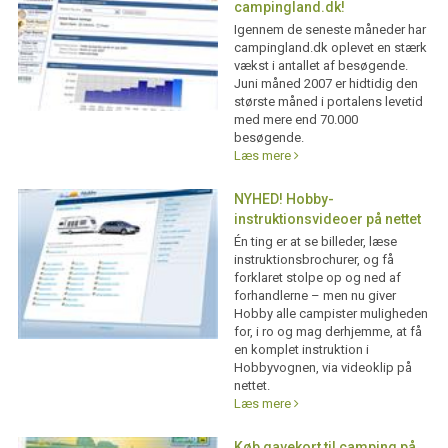
campingland.dk!
Igennem de seneste måneder har
campingland.dk oplevet en stærk
vækst i antallet af besøgende.
Juni måned 2007 er hidtidig den
største måned i portalens levetid
med mere end 70.000
besøgende.
Læs mere
NYHED! Hobby-
instruktionsvideoer på nettet
Én ting er at se billeder, læse
instruktionsbrochurer, og få
forklaret stolpe op og ned af
forhandlerne – men nu giver
Hobby alle campister muligheden
for, i ro og mag derhjemme, at få
en komplet instruktion i
Hobbyvognen, via videoklip på
nettet.
Læs mere
Køb gavekort til camping på