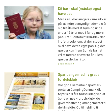
Dit barn skal (måske) også
have pas
Man kan ikke længere være sikker
på, at indrejsemyndighederne slår
sig til tåls med at børn og unge
under 15 år er med i far og mors
pas. Fra 1. oktober 2004 blev der
indført regler om, at de i stedet
skal have deres eget pas. Og det
gælder kun i fem år, hvis barnet
vel at mærke er over to år. Ellers
gælder det kun i to.
Læs mere
Spar penge med ny gratis
fordelsklub
Vor gode samarbejdspartner -
portalen CampingDanmark.dk -
fejrer sin 3 års fødselsdag ved at
åbne en nye »fordelsklub« der
giver rabatter og arrangementer til
de tilmeldte. Og tilmelding til