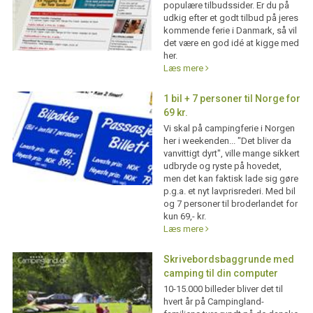
populære tilbudssider. Er du på
udkig efter et godt tilbud på jeres
kommende ferie i Danmark, så vil
det være en god idé at kigge med
her.
Læs mere
1 bil + 7 personer til Norge for
69 kr.
Vi skal på campingferie i Norgen
her i weekenden... "Det bliver da
vanvittigt dyrt", ville mange sikkert
udbryde og ryste på hovedet,
men det kan faktisk lade sig gøre
p.g.a. et nyt lavprisrederi. Med bil
og 7 personer til broderlandet for
kun 69,- kr.
Læs mere
Skrivebordsbaggrunde med
camping til din computer
10-15.000 billeder bliver det til
hvert år på Campingland-