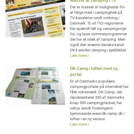
Masser af camping i TV
Der er masser af muligheder for
at følge med i campinglivet på
TV-kanalerne rundt omkring i
Danmark. To af TV2-regionerne
har spændt telt og campingvogn
for, og laver sommerprogrammer
der har et islæt af camping. Men
også den snævre danske kanal
DK4 sender camping i øjeblikket.
Læs mere
DK-Camp i luften med ny
portal
En af Danmarks populære
campingportaler på internettet har
fået vokseværk. DK-Camp, der
repræsenterer 330 af danmarks
knap 500 campingpladser, har
netop sendt foreningens
hjemmeside www.dk-camp.dk i
luften i en ny version.
Læs mere