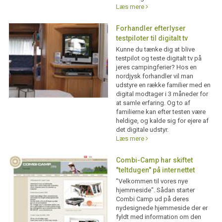
Læs mere
Forhandler efterlyser
testpiloter til digitalt tv
Kunne du tænke dig at blive
testpilot og teste digitalt tv på
jeres campingferier? Hos en
nordjysk forhandler vil man
udstyre en række familier med en
digital modtager i 3 måneder for
at samle erfaring. Og to af
familierne kan efter testen være
heldige, og kalde sig for ejere af
det digitale udstyr.
Læs mere
Combi-Camp har skiftet
"teltdugen" på internettet
"Velkommen til vores nye
hjemmeside". Sådan starter
Combi Camp ud på deres
nydesignede hjemmeside der er
fyldt med information om den