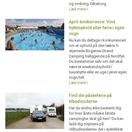
og omkring Silkeborg.
Læs mere
April-konkurrence: Vind
hytteophold eller ferie i egen
vogn
Nu kan du deltage i konkurrencen
om et ophold på den lækre 5-
stjernede Bogense Strand
Camping beliggende på Nordfyn.
Du bestemmer selv om det skal
være et weekendophold i
luxushytte eller en uge i jeres egen
vogn/telt.
Læs mere
Find din påskeferie på
tilbudssiderne
Har du endnu ikke bestemt dig
for hvor årets måske første
campingtur skal gå hen? Du kan
lade dig inspirere på
»tilbudssiderne« der i øjeblikket