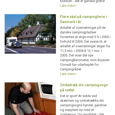
klubben - det er ganske gratis!
Læs mere
Flere skal på campingferie i
Danmark i år
Antallet af overnatninger på de
danske campingpladser
forventes at stige med 5 % i 2005 i
forhold til 2004. Det svarer til, at
antallet af overnatninger stiger fra
11,5 mio. i 2004 til 12,1 mio. i
2005. Det viser det nye
CampingBarometer, som Bojesen
Consult har udarbejdet for
Campingrådet.
Læs mere
Ombetræk din campingvogn
på nettet
Det er sjovt! At sidde ved
skærmen og ombetrække din
campingvogns hynder, gardiner
og supplere op med et
gulvtæppe. Og resultatet - det