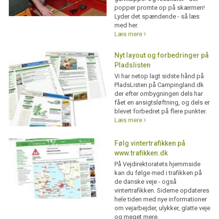
popper promte op på skærmen!
Lyder det spændende - så læs
med her.
Læs mere
Nyt layout og forbedringer på
Pladslisten
Vi har netop lagt sidste hånd på
PladsListen på Campingland.dk
der efter ombygningen dels har
fået en ansigtsløftning, og dels er
blevet forbedret på flere punkter.
Læs mere
Følg vintertrafikken på
www.trafikken.dk
På Vejdirektoratets hjemmside
kan du følge med i trafikken på
de danske veje - også
vintertrafikken. Siderne opdateres
hele tiden med nye informationer
om vejarbejder, ulykker, glatte veje
og meget mere.