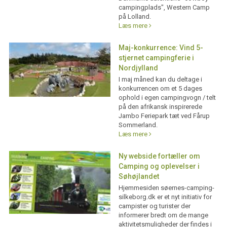
campingplads", Western Camp
på Lolland.
Læs mere
Maj-konkurrence: Vind 5-
stjernet campingferie i
Nordjylland
I maj måned kan du deltage i
konkurrencen om et 5 dages
ophold i egen campingvogn / telt
på den afrikansk inspirerede
Jambo Feriepark tæt ved Fårup
Sommerland.
Læs mere
Ny webside fortæller om
Camping og oplevelser i
Søhøjlandet
Hjemmesiden søernes-camping-
silkeborg.dk er et nyt initiativ for
campister og turister der
informerer bredt om de mange
aktivitetsmuligheder der findes i