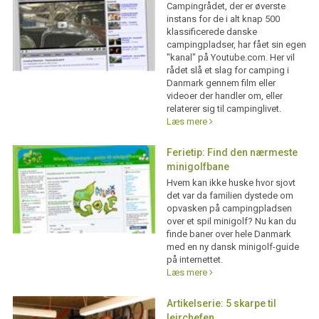
Campingrådet, der er øverste
instans for de i alt knap 500
klassificerede danske
campingpladser, har fået sin egen
"kanal" på Youtube.com. Her vil
rådet slå et slag for camping i
Danmark gennem film eller
videoer der handler om, eller
relaterer sig til campinglivet.
Læs mere
Ferietip: Find den nærmeste
minigolfbane
Hvem kan ikke huske hvor sjovt
det var da familien dystede om
opvasken på campingpladsen
over et spil minigolf? Nu kan du
finde baner over hele Danmark
med en ny dansk minigolf-guide
på internettet.
Læs mere
Artikelserie: 5 skarpe til
lejrchefen