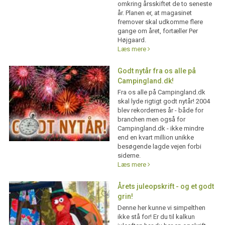
omkring årsskiftet de to seneste
år. Planen er, at magasinet
fremover skal udkomme flere
gange om året, fortæller Per
Højgaard.
Læs mere
Godt nytår fra os alle på
Campingland.dk!
Fra os alle på Campingland.dk
skal lyde rigtigt godt nytår! 2004
blev rekordernes år - både for
branchen men også for
Campingland.dk - ikke mindre
end en kvart million unikke
besøgende lagde vejen forbi
siderne.
Læs mere
Årets juleopskrift - og et godt
grin!
Denne her kunne vi simpelthen
ikke stå for! Er du til kalkun