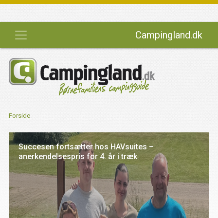
Campingland.dk
Forside
Tyskere og danskere strømmer til
campingpladserne