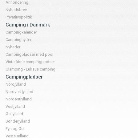
Annoncering
Nyhedsbrev
Privatlivspolitik
Camping i Danmark
Campingkalender
Campinghytter
Nyheder
Campingpladser med pool
Vinteråbne campingpladser
Glamping - Luksus camping
Campingpladser
Nordjylland
Nordvestjylland
Nordøstjylland
Vestjylland
Østjylland
Sønderjylland
Fyn og Øer
Vestsjælland