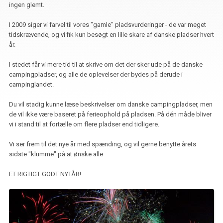
ingen glemt.
I 2009 siger vi farvel til vores "gamle" pladsvurderinger - de var meget
tidskrævende, og vi fik kun besøgt en lille skare af danske pladser hvert
år.
I stedet får vi mere tid til at skrive om det der sker ude på de danske
campingpladser, og alle de oplevelser der bydes på derude i
campinglandet.
Du vil stadig kunne læse beskrivelser om danske campingpladser, men
de vil ikke være baseret på ferieophold på pladsen. På dén måde bliver
vi i stand til at fortælle om flere pladser end tidligere.
Vi ser frem til det nye år med spænding, og vil gerne benytte årets
sidste "klumme" på at ønske alle
ET RIGTIGT GODT NYTÅR!