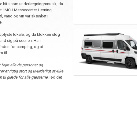
rte hits som underlægningsmusik, da
t i MCH Messecenter Herning.
øl, vand og vin var skænket i
e.
oplyste lokale, og da klokken slog
Lund sig på scenen. Han
inden for camping, og at
 til.
at fejre alle de personer og
 et rigtig stort og uvurderligt stykke
til glæde for alle gæsterne,
lød det