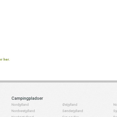
r her.
Campingpladser
Nordjylland
Østjylland
No
Nordvestjylland
Sønderjylland
Sy