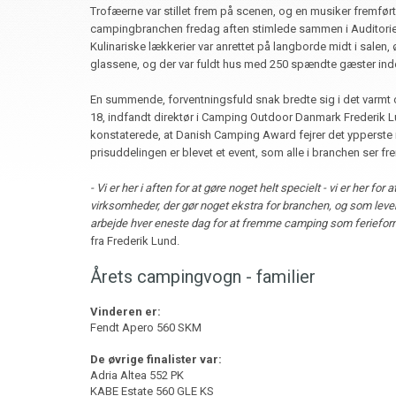
Trofæerne var stillet frem på scenen, og en musiker fremfø
campingbranchen fredag aften stimlede sammen i Auditorie
Kulinariske lækkerier var anrettet på langborde midt i salen, 
glassene, og der var fuldt hus med 250 spændte gæster ind
En summende, forventningsfuld snak bredte sig i det varmt 
18, indfandt direktør i Camping Outdoor Danmark Frederik 
konstaterede, at Danish Camping Award fejrer det ypperste 
prisuddelingen er blevet et event, som alle i branchen ser frem
- Vi er her i aften for at gøre noget helt specielt - vi er her for 
virksomheder, der gør noget ekstra for branchen, og som leverer
arbejde hver eneste dag for at fremme camping som ferieform 
fra Frederik Lund.
Årets campingvogn - familier
Vinderen er:
Fendt Apero 560 SKM
De øvrige finalister var:
Adria Altea 552 PK
KABE Estate 560 GLE KS