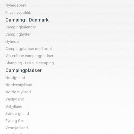
Nyhedsbrev
Privatlivspolitik
Camping i Danmark
Campingkalender
Campinghytter
Nyheder
Campingpladser med pool
Vinteråbne campingpladser
Glamping - Luksus camping
Campingpladser
Nordjylland
Nordvestjylland
Nordøstjylland
Vestjylland
Østjylland
Sønderjylland
Fyn og Øer
Vestsjælland