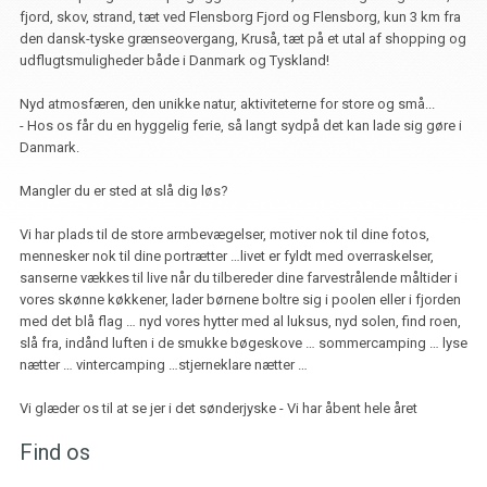
fjord, skov, strand, tæt ved Flensborg Fjord og Flensborg, kun 3 km fra
den dansk-tyske grænseovergang, Kruså, tæt på et utal af shopping og
udflugtsmuligheder både i Danmark og Tyskland!
Nyd atmosfæren, den unikke natur, aktiviteterne for store og små...
- Hos os får du en hyggelig ferie, så langt sydpå det kan lade sig gøre i
Danmark.
Mangler du er sted at slå dig løs?
Vi har plads til de store armbevægelser, motiver nok til dine fotos,
mennesker nok til dine portrætter …livet er fyldt med overraskelser,
sanserne vækkes til live når du tilbereder dine farvestrålende måltider i
vores skønne køkkener, lader børnene boltre sig i poolen eller i fjorden
med det blå flag … nyd vores hytter med al luksus, nyd solen, find roen,
slå fra, indånd luften i de smukke bøgeskove … sommercamping … lyse
nætter … vintercamping …stjerneklare nætter …
Vi glæder os til at se jer i det sønderjyske - Vi har åbent hele året
Find os