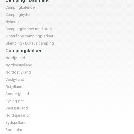
Camping i Danmark
Campingkalender
Campinghytter
Nyheder
Campingpladser med pool
Vinteråbne campingpladser
Glamping - Luksus camping
Campingpladser
Nordjylland
Nordvestjylland
Nordøstjylland
Vestjylland
Østjylland
Sønderjylland
Fyn og Øer
Vestsjælland
Nordsjælland
Sydsjælland
Bornholm