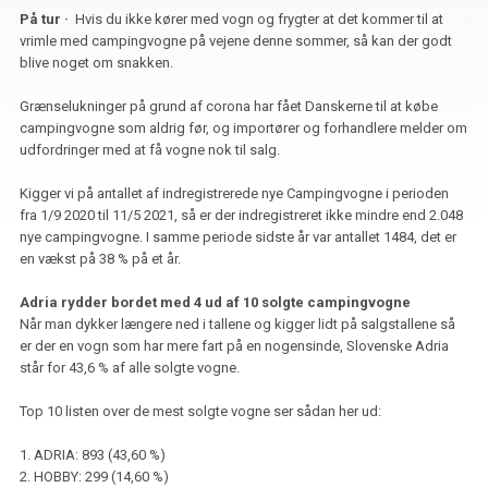
På tur ·
Hvis du ikke kører med vogn og frygter at det kommer til at
vrimle med campingvogne på vejene denne sommer, så kan der godt
blive noget om snakken.
Grænselukninger på grund af corona har fået Danskerne til at købe
campingvogne som aldrig før, og importører og forhandlere melder om
udfordringer med at få vogne nok til salg.
Kigger vi på antallet af indregistrerede nye Campingvogne i perioden
fra 1/9 2020 til 11/5 2021, så er der indregistreret ikke mindre end 2.048
nye campingvogne. I samme periode sidste år var antallet 1484, det er
en vækst på 38 % på et år.
Adria rydder bordet med 4 ud af 10 solgte campingvogne
Når man dykker længere ned i tallene og kigger lidt på salgstallene så
er der en vogn som har mere fart på en nogensinde, Slovenske Adria
står for 43,6 % af alle solgte vogne.
Top 10 listen over de mest solgte vogne ser sådan her ud:
1. ADRIA: 893 (43,60 %)
2. HOBBY: 299 (14,60 %)