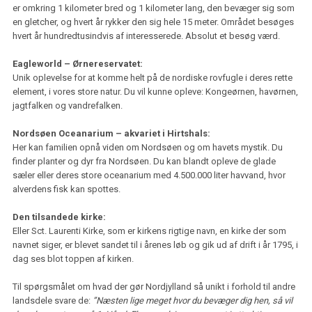
er omkring 1 kilometer bred og 1 kilometer lang, den bevæger sig som
en gletcher, og hvert år rykker den sig hele 15 meter. Området besøges
hvert år hundredtusindvis af interesserede. Absolut et besøg værd.
Eagleworld – Ørnereservatet:
Unik oplevelse for at komme helt på de nordiske rovfugle i deres rette
element, i vores store natur. Du vil kunne opleve: Kongeørnen, havørnen,
jagtfalken og vandrefalken.
Nordsøen Oceanarium – akvariet i Hirtshals:
Her kan familien opnå viden om Nordsøen og om havets mystik. Du
finder planter og dyr fra Nordsøen. Du kan blandt opleve de glade
sæler eller deres store oceanarium med 4.500.000 liter havvand, hvor
alverdens fisk kan spottes.
Den tilsandede kirke:
Eller Sct. Laurenti Kirke, som er kirkens rigtige navn, en kirke der som
navnet siger, er blevet sandet til i årenes løb og gik ud af drift i år 1795, i
dag ses blot toppen af kirken.
Til spørgsmålet om hvad der gør Nordjylland så unikt i forhold til andre
landsdele svare de:
”Næsten lige meget hvor du bevæger dig hen, så vil