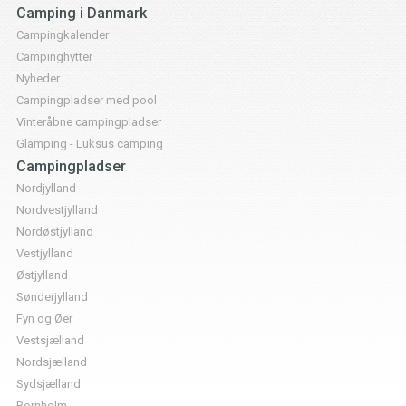
Camping i Danmark
Campingkalender
Campinghytter
Nyheder
Campingpladser med pool
Vinteråbne campingpladser
Glamping - Luksus camping
Campingpladser
Nordjylland
Nordvestjylland
Nordøstjylland
Vestjylland
Østjylland
Sønderjylland
Fyn og Øer
Vestsjælland
Nordsjælland
Sydsjælland
Bornholm