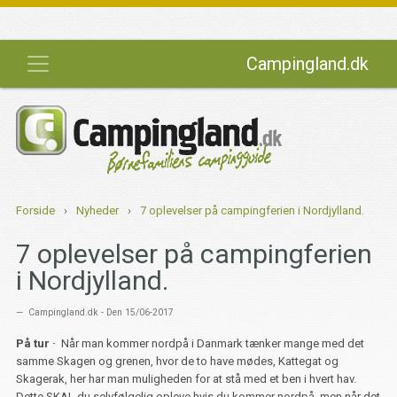
Campingland.dk
Forside
›
Nyheder
›
7 oplevelser på campingferien i Nordjylland.
7 oplevelser på campingferien
i Nordjylland.
Campingland.dk - Den 15/06-2017
På tur ·
Når man kommer nordpå i Danmark tænker mange med det
samme Skagen og grenen, hvor de to have mødes, Kattegat og
Skagerak, her har man muligheden for at stå med et ben i hvert hav.
Dette SKAL du selvfølgelig opleve hvis du kommer nordpå, men når det