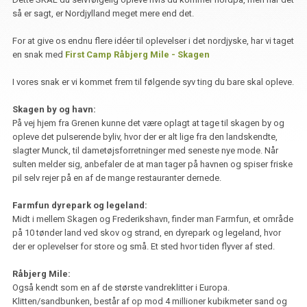
så er sagt, er Nordjylland meget mere end det.
For at give os endnu flere idéer til oplevelser i det nordjyske, har vi taget
en snak med
First Camp Råbjerg Mile - Skagen
I vores snak er vi kommet frem til følgende syv ting du bare skal opleve.
Skagen by og havn:
På vej hjem fra Grenen kunne det være oplagt at tage til skagen by og
opleve det pulserende byliv, hvor der er alt lige fra den landskendte,
slagter Munck, til dametøjsforretninger med seneste nye mode. Når
sulten melder sig, anbefaler de at man tager på havnen og spiser friske
pil selv rejer på en af de mange restauranter dernede.
Farmfun dyrepark og legeland:
Midt i mellem Skagen og Frederikshavn, finder man Farmfun, et område
på 10 tønder land ved skov og strand, en dyrepark og legeland, hvor
der er oplevelser for store og små. Et sted hvor tiden flyver af sted.
Råbjerg Mile:
Også kendt som en af de største vandreklitter i Europa.
Klitten/sandbunken, består af op mod 4 millioner kubikmeter sand og