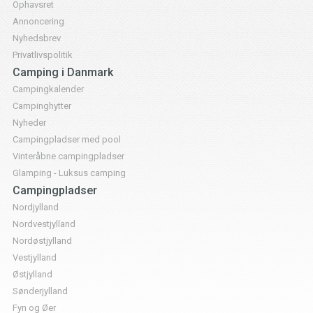
Ophavsret
Annoncering
Nyhedsbrev
Privatlivspolitik
Camping i Danmark
Campingkalender
Campinghytter
Nyheder
Campingpladser med pool
Vinteråbne campingpladser
Glamping - Luksus camping
Campingpladser
Nordjylland
Nordvestjylland
Nordøstjylland
Vestjylland
Østjylland
Sønderjylland
Fyn og Øer