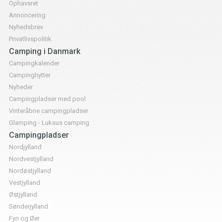
Ophavsret
Annoncering
Nyhedsbrev
Privatlivspolitik
Camping i Danmark
Campingkalender
Campinghytter
Nyheder
Campingpladser med pool
Vinteråbne campingpladser
Glamping - Luksus camping
Campingpladser
Nordjylland
Nordvestjylland
Nordøstjylland
Vestjylland
Østjylland
Sønderjylland
Fyn og Øer