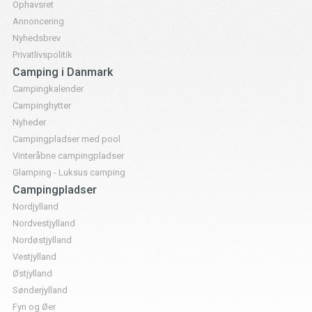
Ophavsret
Annoncering
Nyhedsbrev
Privatlivspolitik
Camping i Danmark
Campingkalender
Campinghytter
Nyheder
Campingpladser med pool
Vinteråbne campingpladser
Glamping - Luksus camping
Campingpladser
Nordjylland
Nordvestjylland
Nordøstjylland
Vestjylland
Østjylland
Sønderjylland
Fyn og Øer