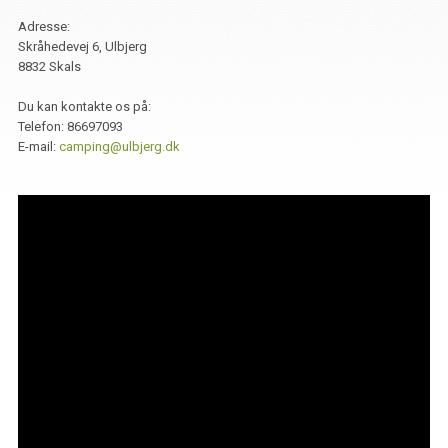
Adresse:
Skråhedevej 6, Ulbjerg
8832 Skals
Du kan kontakte os på:
Telefon:
86697093
E-mail:
camping@ulbjerg.dk