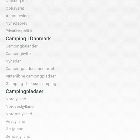
Omkring os
Ophavsret
Annoncering
Nyhedsbrev
Privatlivspolitik
Camping i Danmark
Campingkalender
Campinghytter
Nyheder
Campingpladser med pool
Vinteråbne campingpladser
Glamping - Luksus camping
Campingpladser
Nordjylland
Nordvestjylland
Nordøstjylland
Vestjylland
Østjylland
Sønderjylland