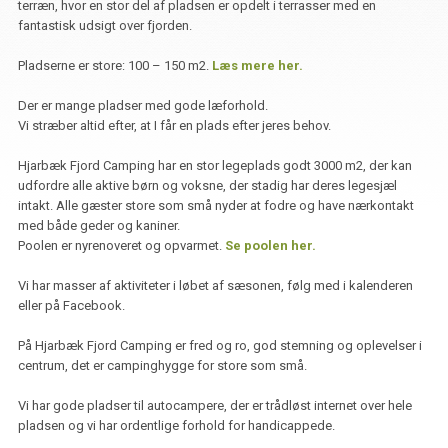
terræn, hvor en stor del af pladsen er opdelt i terrasser med en
fantastisk udsigt over fjorden.
Pladserne er store: 100 – 150 m2.
Læs mere her.
Der er mange pladser med gode læforhold.
Vi stræber altid efter, at I får en plads efter jeres behov.
Hjarbæk Fjord Camping har en stor legeplads godt 3000 m2, der kan
udfordre alle aktive børn og voksne, der stadig har deres legesjæl
intakt. Alle gæster store som små nyder at fodre og have nærkontakt
med både geder og kaniner.
Poolen er nyrenoveret og opvarmet.
Se poolen her.
Vi har masser af aktiviteter i løbet af sæsonen, følg med i kalenderen
eller på Facebook.
På Hjarbæk Fjord Camping er fred og ro, god stemning og oplevelser i
centrum, det er campinghygge for store som små.
Vi har gode pladser til autocampere, der er trådløst internet over hele
pladsen og vi har ordentlige forhold for handicappede.