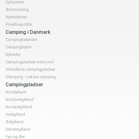
Ophavsret
Annoncering
Nyhedsbrev
Privatlivspolitik
Camping i Danmark
Campingkalender
Campinghytter
Nyheder
Campingpladser med pool
Vinteråbne campingpladser
Glamping - Luksus camping
Campingpladser
Nordjylland
Nordvestjylland
Nordøstjylland
Vestjylland
Østjylland
Sønderjylland
Fyn og Øer