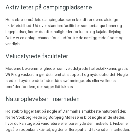
Aktiviteter på campingpladserne
Holstebro-områdets campingpladser er kendt for deres alsidige
aktivitetstilbud. Ud over standardfaciliteter som petanquebaner og
legepladser, finder du ofte muligheder for kano- og kajakudlejning.
Dette er en oplagt chance for at udforske de nærliggende floder og
vandløb.
Veludstyrede faciliteter
Moderne bekvemmeligheder som veludstyrede fælleskøkkener, gratis
Wi-Fi og vaskerum gør det nemt at slappe af og nyde opholdet. Nogle
steder tilbyder endda indendørs swimmingpools eller wellness-
områder for dem, der søger lidt luksus.
Naturoplevelser i nærheden
Holstebro ligger tæt på nogle af Danmarks smukkeste naturområder.
Nørre Vosborg Hede og Borbjerg Møllesø er blot nogle af de steder,
hvor du kan tage på vandreture eller bare nyde den friske luft. Fiskeri er
også en populær aktivitet, og der er flere put-and-take søer i nærheden.