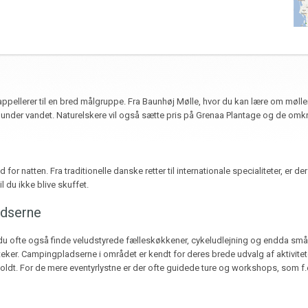
ellerer til en bred målgruppe. Fra Baunhøj Mølle, hvor du kan lære om møllens
i livet under vandet. Naturelskere vil også sætte pris på Grenaa Plantage og de 
for natten. Fra traditionelle danske retter til internationale specialiteter, er 
il du ikke blive skuffet.
adserne
 du ofte også finde veludstyrede fælleskøkkener, cykeludlejning og endda små 
ker. Campingpladserne i området er kendt for deres brede udvalg af aktiviteter.
oldt. For de mere eventyrlystne er der ofte guidede ture og workshops, som f