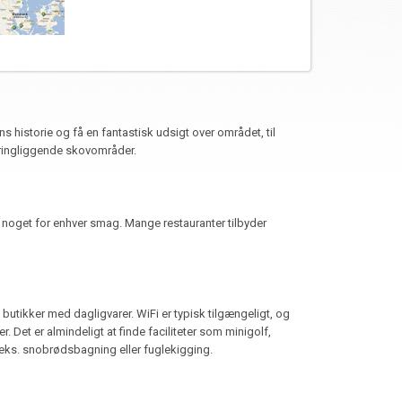
 historie og få en fantastisk udsigt over området, til
omkringliggende skovområder.
der noget for enhver smag. Mange restauranter tilbyder
butikker med dagligvarer. WiFi er typisk tilgængeligt, og
 Det er almindeligt at finde faciliteter som minigolf,
.eks. snobrødsbagning eller fuglekigging.