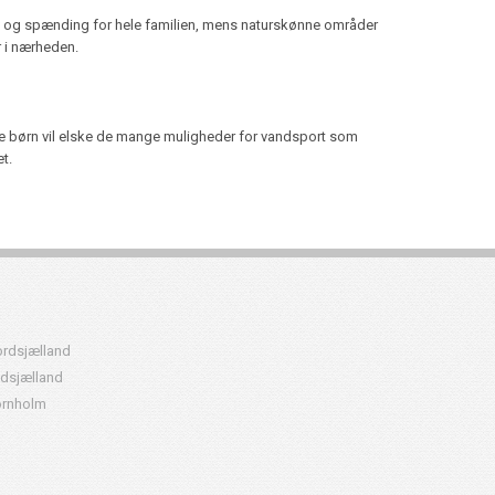
jov og spænding for hele familien, mens naturskønne områder
r i nærheden.
rre børn vil elske de mange muligheder for vandsport som
t.
rdsjælland
dsjælland
rnholm