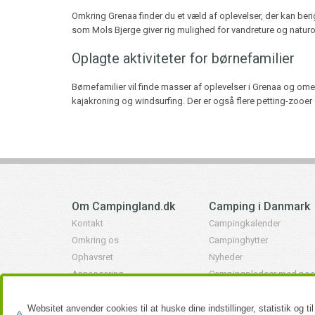
Omkring Grenaa finder du et væld af oplevelser, der kan be
som Mols Bjerge giver rig mulighed for vandreture og naturo
Oplagte aktiviteter for børnefamilier
Børnefamilier vil finde masser af oplevelser i Grenaa og om
kajakroning og windsurfing. Der er også flere petting-zooe
Om Campingland.dk
Camping i Danmark
Kontakt
Campingkalender
Omkring os
Campinghytter
Ophavsret
Nyheder
Annoncering
Campingpladser med poo
Nyhedsbrev
Vinteråbne campingplads
Privatlivspolitik
Glamping - Luksus campi
Websitet anvender cookies til at huske dine indstillinger, statistik og t