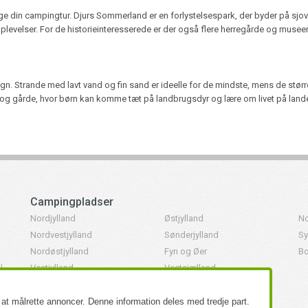
rige din campingtur. Djurs Sommerland er en forlystelsespark, der byder på s
plevelser. For de historieinteresserede er der også flere herregårde og musee
egn. Strande med lavt vand og fin sand er ideelle for de mindste, mens de stø
r og gårde, hvor børn kan komme tæt på landbrugsdyr og lære om livet på lande
Campingpladser
Nordjylland
Østjylland
No
Nordvestjylland
Sønderjylland
Sy
Nordøstjylland
Fyn og Øer
Bo
l
Vestjylland
Vestsjælland
er
ng
il at målrette annoncer. Denne information deles med tredje part.