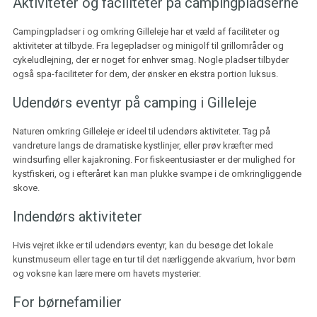
Aktiviteter og faciliteter på campingpladserne
Campingpladser i og omkring Gilleleje har et væld af faciliteter og
aktiviteter at tilbyde. Fra legepladser og minigolf til grillområder og
cykeludlejning, der er noget for enhver smag. Nogle pladser tilbyder
også spa-faciliteter for dem, der ønsker en ekstra portion luksus.
Udendørs eventyr på camping i Gilleleje
Naturen omkring Gilleleje er ideel til udendørs aktiviteter. Tag på
vandreture langs de dramatiske kystlinjer, eller prøv kræfter med
windsurfing eller kajakroning. For fiskeentusiaster er der mulighed for
kystfiskeri, og i efteråret kan man plukke svampe i de omkringliggende
skove.
Indendørs aktiviteter
Hvis vejret ikke er til udendørs eventyr, kan du besøge det lokale
kunstmuseum eller tage en tur til det nærliggende akvarium, hvor børn
og voksne kan lære mere om havets mysterier.
For børnefamilier