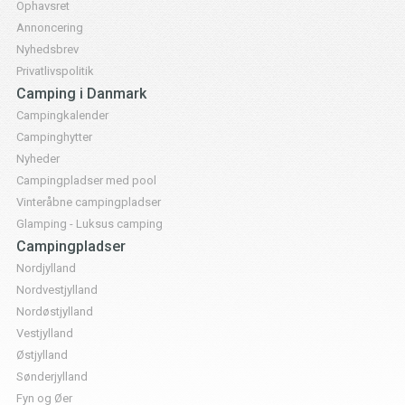
Ophavsret
Annoncering
Nyhedsbrev
Privatlivspolitik
Camping i Danmark
Campingkalender
Campinghytter
Nyheder
Campingpladser med pool
Vinteråbne campingpladser
Glamping - Luksus camping
Campingpladser
Nordjylland
Nordvestjylland
Nordøstjylland
Vestjylland
Østjylland
Sønderjylland
Fyn og Øer