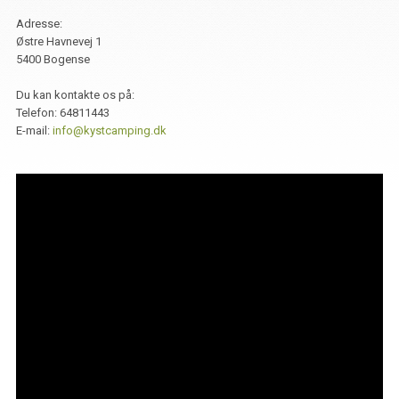
Adresse:
Østre Havnevej 1
5400 Bogense
Du kan kontakte os på:
Telefon:
64811443
E-mail:
info@kystcamping.dk