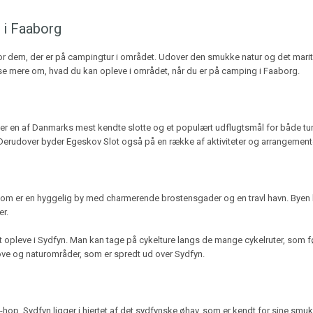
 i Faaborg
for dem, der er på campingtur i området. Udover den smukke natur og det marit
se mere om, hvad du kan opleve i området, når du er på camping i Faaborg.
 er en af Danmarks mest kendte slotte og et populært udflugtsmål for både turis
Derudover byder Egeskov Slot også på en række af aktiviteter og arrangementer, 
 er en hyggelig by med charmerende brostensgader og en travl havn. Byen har
er.
r at opleve i Sydfyn. Man kan tage på cykelture langs de mange cykelruter, so
ve og naturområder, som er spredt ud over Sydfyn.
ø-hop. Sydfyn ligger i hjertet af det sydfynske øhav, som er kendt for sine smu