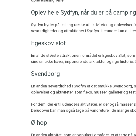
oplevelsesrig ferie.
Oplev hele Sydfyn, når du er på camping
Sydfyn byder på en lang række af aktiviteter og oplevelser 
seværdigheder og attraktioner i Sydfyn. Herunder kan du læ
Egeskov slot
En af de største attraktioner i området er Egeskov Slot, som
sine smukke haver, imponerende arkitektur og rige historie. 
Svendborg
En anden seværdighed i Sydfyn er det smukke Svendborg, som
oplevelser og aktiviteter, som f.eks. museer, gallerier og teat
For dem, der er til udendørs aktiviteter, er der også masse
Derudover kan man også tage på vandreture i de mange sko
Ø-hop
En anden aktivitet, som er populær i området, er at tage på 