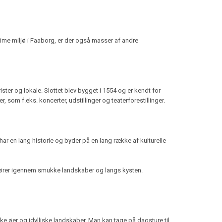
ime miljø i Faaborg, er der også masser af andre
ter og lokale. Slottet blev bygget i 1554 og er kendt for
som f.eks. koncerter, udstillinger og teaterforestillinger.
 en lang historie og byder på en lang række af kulturelle
m fører igennem smukke landskaber og langs kysten.
kke øer og idylliske landskaber. Man kan tage på dagsture til