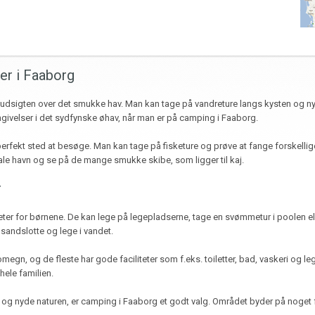
er i Faaborg
g udsigten over det smukke hav. Man kan tage på vandreture langs kysten og 
velser i det sydfynske øhav, når man er på camping i Faaborg.
 perfekt sted at besøge. Man kan tage på fisketure og prøve at fange forskellig
e havn og se på de mange smukke skibe, som ligger til kaj.
r
eter for børnene. De kan lege på legepladserne, tage en svømmetur i poolen e
sandslotte og lege i vandet.
megn, og de fleste har gode faciliteter som f.eks. toiletter, bad, vaskeri og 
ele familien.
 af og nyde naturen, er camping i Faaborg et godt valg. Området byder på noget