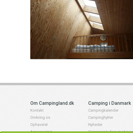
Om Campingland.dk
Camping i Danmark
Kontakt
Campingkalender
Omkring os
Campinghytter
Ophavsret
Nyheder
Annoncering
Campingpladser med poo