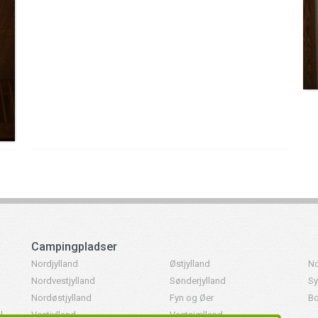
Campingpladser
Nordjylland
Østjylland
No
Nordvestjylland
Sønderjylland
Sy
Nordøstjylland
Fyn og Øer
Bo
l
Vestjylland
Vestsjælland