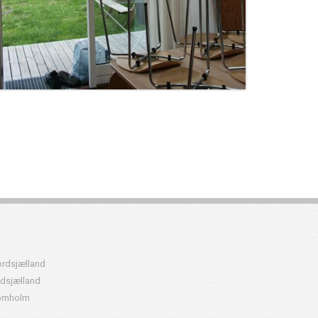
rdsjælland
dsjælland
rnholm