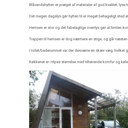
Blåvandshytten er præget af materialer af god kvalitet, lyse t
Det megen dagslys gør hytten til er meget behageligt sted a
Hemsen er stor og det fabelagtige ovenlys gør at himlen k
Trappen til hemsen er dog nærmere en stige, og går næsten l
I toilet/baderummet var der desværre en skæv væg, hvilket g
Køkkenet er i tilpas størrelse med tilhørende komfur og køle