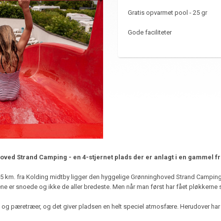
Gratis opvarmet pool - 25 gr
Gode faciliteter
nghoved Strand Camping - en 4-stjernet plads der er anlagt i en gammel 
 15 km. fra Kolding midtby ligger den hyggelige Grønninghoved Strand Camping 
e er snoede og ikke de aller bredeste. Men når man først har fået pløkkerne slå
g pæretræer, og det giver pladsen en helt speciel atmosfære. Herudover har pl