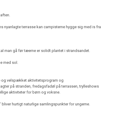
aften.
ens nyanlagte terrasse kan campisterne hygge sig med is fra
l man gå før tæerne er solidt plantet i strandsandet.
ge med sol.
de og velspækket aktivitetsprogram og
agter på stranden, fredagsfadøl på terrassen, trylleshows
lige aktiviteter for børn og voksne.
 bliver hurtigt naturlige samlingspunkter for ungerne.