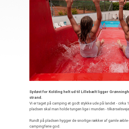
Sydøst for Kolding helt ud til Lillebælt ligger Grønni
strand.
Vi er taget på camping et godt stykke ude på landet - cirka
pladsen skal man holde tungen lige i munden - tilkørselsvejen
Rundt på pladsen hygger de snorlige rækker af gamle æble- o
campingferie god.