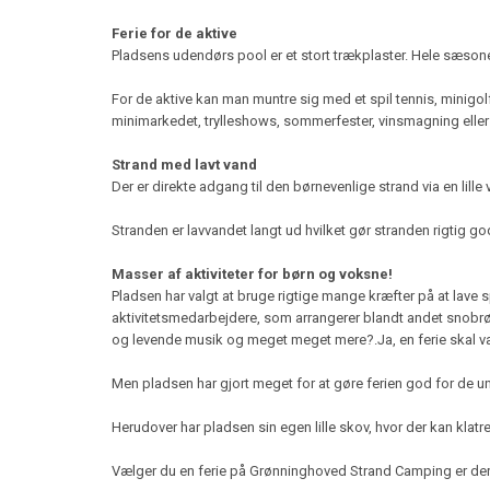
Ferie for de aktive
Pladsens udendørs pool er et stort trækplaster. Hele sæsonen 
For de aktive kan man muntre sig med et spil tennis, minigo
minimarkedet, trylleshows, sommerfester, vinsmagning eller 
Strand med lavt vand
Der er direkte adgang til den børnevenlige strand via en li
Stranden er lavvandet langt ud hvilket gør stranden rigtig go
Masser af aktiviteter for børn og voksne!
Pladsen har valgt at bruge rigtige mange kræfter på at lav
aktivitetsmedarbejdere, som arrangerer blandt andet snobrø
og levende musik og meget meget mere?.Ja, en ferie skal være
Men pladsen har gjort meget for at gøre ferien god for de un
Herudover har pladsen sin egen lille skov, hvor der kan klatr
Vælger du en ferie på Grønninghoved Strand Camping er der 