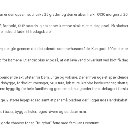
er den opvarmet til cirka 25 grader, og den er åben fra kl. 0930 morgen til 20 
lf, fodbold, SUP boards, glaskanoer, kæmpe skak eller et slag pool. På plads
en iskold fadøl til fredagsbaren.
lle vej der går gennem det tilstødende sommerhusområde. Kun godt 100 meter ska
d for børnene. Et andet plus er også, at det lave vand bliver lunt ved blot få da
e spændende aktiviteter for børn, unge og voksne. Der er hver uge et spænden
dshygge, fodboldturneringer, MTB ture, løbeture, krabbe konkurrencer, skattej
 hyggelig for hele familien og gerne med muligheder for at deltager i forskel
ge. 2 større legepladser, samt et par små pladser der "ligger ude i landskabet"
es i træer, bygges huler, leges røvere og soldater m.m.
gode chancer for en "frugtbar" ferie med familien i centrum!